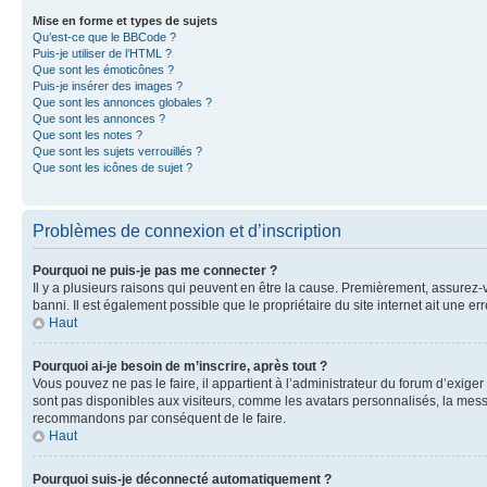
Mise en forme et types de sujets
Qu’est-ce que le BBCode ?
Puis-je utiliser de l’HTML ?
Que sont les émoticônes ?
Puis-je insérer des images ?
Que sont les annonces globales ?
Que sont les annonces ?
Que sont les notes ?
Que sont les sujets verrouillés ?
Que sont les icônes de sujet ?
Problèmes de connexion et d’inscription
Pourquoi ne puis-je pas me connecter ?
Il y a plusieurs raisons qui peuvent en être la cause. Premièrement, assurez-vo
banni. Il est également possible que le propriétaire du site internet ait une err
Haut
Pourquoi ai-je besoin de m’inscrire, après tout ?
Vous pouvez ne pas le faire, il appartient à l’administrateur du forum d’exig
sont pas disponibles aux visiteurs, comme les avatars personnalisés, la messag
recommandons par conséquent de le faire.
Haut
Pourquoi suis-je déconnecté automatiquement ?