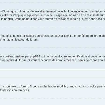
is d’Amérique qui demande aux sites internet collectant potentiellement des infor
 cette loi s’applique également aux mineurs âgés de moins de 13 ans inscrits sur v
 le phpBB Group ne peut pas vous fournir d’assistance légale et n’est donc pas l’or
ou interdit le nom d’utilisateur que vous souhaitez utiliser. Le propriétaire du forum
ter un administrateur du forum.
les cookies générés par phpBB3 qui conservent votre authentification et votre conn
r le propriétaire du forum. Si vous rencontrez des problèmes récurrents de connexio
se de données du forum. Si vous souhaitez les modifier, rendez-vous sur votre pannea
toutes vos préférences.