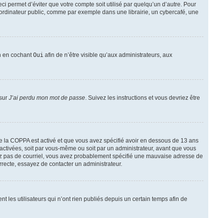
i permet d’éviter que votre compte soit utilisé par quelqu’un d’autre. Pour
ordinateur public, comme par exemple dans une librairie, un cybercafé, une
on en cochant
Oui
afin de n’être visible qu’aux administrateurs, aux
 sur
J’ai perdu mon mot de passe
. Suivez les instructions et vous devriez être
t de la COPPA est activé et que vous avez spécifié avoir en dessous de 13 ans
 activées, soit par vous-même ou soit par un administrateur, avant que vous
ecevez pas de courriel, vous avez probablement spécifié une mauvaise adresse de
correcte, essayez de contacter un administrateur.
les utilisateurs qui n’ont rien publiés depuis un certain temps afin de