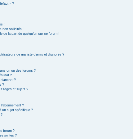
défaut » ?
s !
non sollicités !
ble de la part de quelqu’un sur ce forum !
ilisateurs de ma liste d’amis et d’ignorés ?
dans un ou des forums ?
sultat ?
 blanche ?!
s ?
ssages et sujets ?
et l’abonnement ?
 un sujet spécifique ?
 ?
ce forum ?
s jointes ?