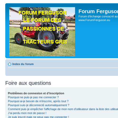
Forum Ferguso
Forum d'échange consacré au 
www.ForumFerguson.eu
Index du forum
Foire aux questions
Problèmes de connexion et d’inscription
Pourquoi ne puis-je pas me connecter ?
Pourquoi ai-je besoin de m’inscrire, après tout ?
Pourquoi suis-je déconnecté automatiquement ?
Comment puis-je empêcher l’affichage de mon nom d’utilisateur dans la liste des utilisa
J’ai perdu mon mot de passe !
Je suis inscrit mais ne peux pas me connecter !