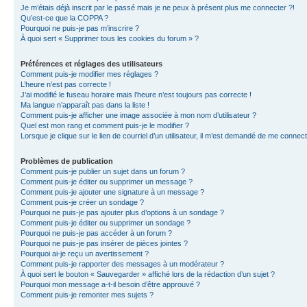
Je m’étais déjà inscrit par le passé mais je ne peux à présent plus me connecter ?!
Qu’est-ce que la COPPA ?
Pourquoi ne puis-je pas m’inscrire ?
À quoi sert « Supprimer tous les cookies du forum » ?
Préférences et réglages des utilisateurs
Comment puis-je modifier mes réglages ?
L’heure n’est pas correcte !
J’ai modifié le fuseau horaire mais l’heure n’est toujours pas correcte !
Ma langue n’apparaît pas dans la liste !
Comment puis-je afficher une image associée à mon nom d’utilisateur ?
Quel est mon rang et comment puis-je le modifier ?
Lorsque je clique sur le lien de courriel d’un utilisateur, il m’est demandé de me connec
Problèmes de publication
Comment puis-je publier un sujet dans un forum ?
Comment puis-je éditer ou supprimer un message ?
Comment puis-je ajouter une signature à un message ?
Comment puis-je créer un sondage ?
Pourquoi ne puis-je pas ajouter plus d’options à un sondage ?
Comment puis-je éditer ou supprimer un sondage ?
Pourquoi ne puis-je pas accéder à un forum ?
Pourquoi ne puis-je pas insérer de pièces jointes ?
Pourquoi ai-je reçu un avertissement ?
Comment puis-je rapporter des messages à un modérateur ?
À quoi sert le bouton « Sauvegarder » affiché lors de la rédaction d’un sujet ?
Pourquoi mon message a-t-il besoin d’être approuvé ?
Comment puis-je remonter mes sujets ?