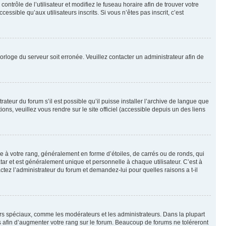
contrôle de l’utilisateur et modifiez le fuseau horaire afin de trouver votre
sible qu’aux utilisateurs inscrits. Si vous n’êtes pas inscrit, c’est
horloge du serveur soit erronée. Veuillez contacter un administrateur afin de
ateur du forum s’il est possible qu’il puisse installer l’archive de langue que
ns, veuillez vous rendre sur le site officiel (accessible depuis un des liens
e à votre rang, généralement en forme d’étoiles, de carrés ou de ronds, qui
tar et est généralement unique et personnelle à chaque utilisateur. C’est à
actez l’administrateur du forum et demandez-lui pour quelles raisons a t-il
eurs spéciaux, comme les modérateurs et les administrateurs. Dans la plupart
 afin d’augmenter votre rang sur le forum. Beaucoup de forums ne toléreront