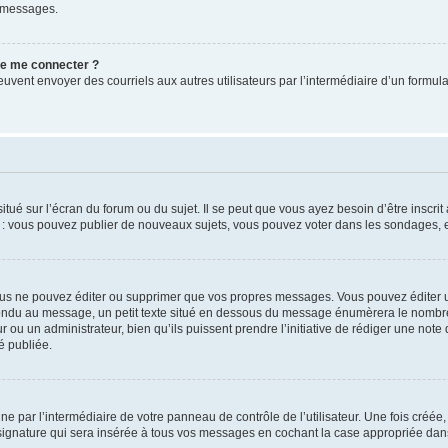
e messages.
 de me connecter ?
its peuvent envoyer des courriels aux autres utilisateurs par l’intermédiaire d’un for
tué sur l’écran du forum ou du sujet. Il se peut que vous ayez besoin d’être inscri
e : vous pouvez publier de nouveaux sujets, vous pouvez voter dans les sondages, e
us ne pouvez éditer ou supprimer que vos propres messages. Vous pouvez éditer u
pondu au message, un petit texte situé en dessous du message énumèrera le nombre de
r ou un administrateur, bien qu’ils puissent prendre l’initiative de rédiger une note 
é publiée.
e par l’intermédiaire de votre panneau de contrôle de l’utilisateur. Une fois créé
ignature qui sera insérée à tous vos messages en cochant la case appropriée dans vo