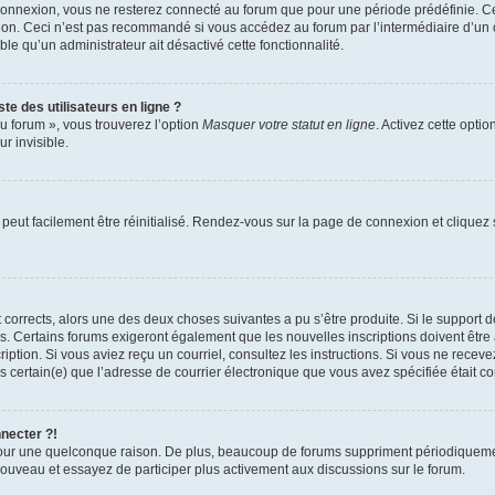
connexion, vous ne resterez connecté au forum que pour une période prédéfinie. Cec
xion. Ceci n’est pas recommandé si vous accédez au forum par l’intermédiaire d’un 
able qu’un administrateur ait désactivé cette fonctionnalité.
te des utilisateurs en ligne ?
u forum », vous trouverez l’option
Masquer votre statut en ligne
. Activez cette opti
r invisible.
peut facilement être réinitialisé. Rendez-vous sur la page de connexion et cliquez
nt corrects, alors une des deux choses suivantes a pu s’être produite. Si le suppor
es. Certains forums exigeront également que les nouvelles inscriptions doivent être
nscription. Si vous aviez reçu un courriel, consultez les instructions. Si vous ne r
êtes certain(e) que l’adresse de courrier électronique que vous avez spécifiée était 
nnecter ?!
pour une quelconque raison. De plus, beaucoup de forums suppriment périodiquement 
à nouveau et essayez de participer plus activement aux discussions sur le forum.