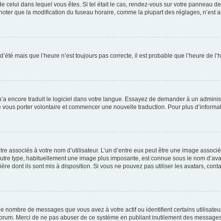
 de celui dans lequel vous êtes. Si tel était le cas, rendez-vous sur votre panneau de 
er que la modification du fuseau horaire, comme la plupart des réglages, n’est acces
 d’été mais que l’heure n’est toujours pas correcte, il est probable que l’heure de l’
 n’a encore traduit le logiciel dans votre langue. Essayez de demander à un administr
e vous porter volontaire et commencer une nouvelle traduction. Pour plus d’informatio
re associés à votre nom d’utilisateur. L’un d’entre eux peut être une image associé
’autre type, habituellement une image plus imposante, est connue sous le nom d’ava
ère dont ils sont mis à disposition. Si vous ne pouvez pas utiliser les avatars, cont
le nombre de messages que vous avez à votre actif ou identifient certains utilisat
u forum. Merci de ne pas abuser de ce système en publiant inutilement des messages