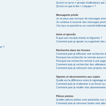
Qu’est-ce qu’un « groupe d’utilisateurs par 
Qu’est-ce que le lien « L’équipe » ?
Messagerie privée
Je ne peux pas envoyer de messages privé
Je continue à recevoir des messages privés 
J’ai reçu un pourriel ou un courriel indésira
Amis et ignorés
À quoi sert ma liste d’amis et d’ignorés ?
Comment puis-je ajouter ou supprimer des ut
ter ?
Recherche dans les forums
Comment puis-je effectuer une recherche 
Pourquoi ma recherche ne renvoie aucun ré
Pourquoi ma recherche renvoie à une page
Comment puis-je rechercher des utilisateur
Comment puis-je retrouver mes propres me
Signets et abonnements aux sujets
Quelle est la différence entre le signetage 
Comment puis-je m’abonner à un forum ou à
Comment puis-je résilier mes abonnements
Pièces jointes
Quelles pièces jointes sont autorisées sur 
Comment puis-je retrouver toutes mes pièce