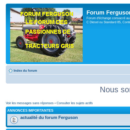
Forum Ferguso
Forum d'échange consacré au 
C Diesel ou Standard 85, Con
Index du forum
Nous so
Voir les messages sans réponses
•
Consulter les sujets actifs
ANNONCES IMPORTANTES
actualité du forum Ferguson