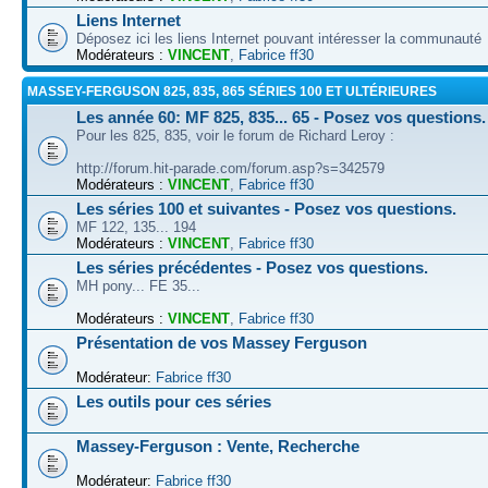
Liens Internet
Déposez ici les liens Internet pouvant intéresser la communauté
Modérateurs :
VINCENT
,
Fabrice ff30
MASSEY-FERGUSON 825, 835, 865 SÉRIES 100 ET ULTÉRIEURES
Les année 60: MF 825, 835... 65 - Posez vos questions.
Pour les 825, 835, voir le forum de Richard Leroy :
http://forum.hit-parade.com/forum.asp?s=342579
Modérateurs :
VINCENT
,
Fabrice ff30
Les séries 100 et suivantes - Posez vos questions.
MF 122, 135... 194
Modérateurs :
VINCENT
,
Fabrice ff30
Les séries précédentes - Posez vos questions.
MH pony... FE 35...
Modérateurs :
VINCENT
,
Fabrice ff30
Présentation de vos Massey Ferguson
Modérateur:
Fabrice ff30
Les outils pour ces séries
Massey-Ferguson : Vente, Recherche
Modérateur:
Fabrice ff30