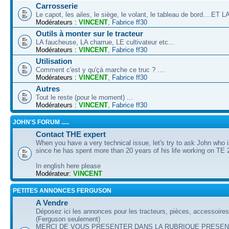
Carrosserie
Le capot, les ailes, le siège, le volant, le tableau de bord....ET
Modérateurs :
VINCENT
,
Fabrice ff30
Outils à monter sur le tracteur
LA faucheuse, LA charrue, LE cultivateur etc...
Modérateurs :
VINCENT
,
Fabrice ff30
Utilisation
Comment c'est y qu'çà marche ce truc ? ....
Modérateurs :
VINCENT
,
Fabrice ff30
Autres
Tout le reste (pour le moment) ...
Modérateurs :
VINCENT
,
Fabrice ff30
JOHN'S FORUM .....
Contact THE expert
When you have a very technical issue, let's try to ask John who i
since he has spent more than 20 years of his life working on TE 
In english here please
Modérateur:
VINCENT
PETITES ANNONCES FERGUSON
A Vendre
Déposez ici les annonces pour les tracteurs, pièces, accessoire
(Ferguson seulement)
MERCI DE VOUS PRESENTER DANS LA RUBRIQUE PRESEN