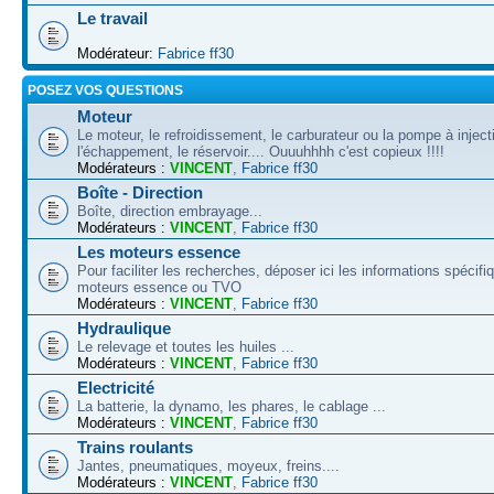
Le travail
Modérateur:
Fabrice ff30
POSEZ VOS QUESTIONS
Moteur
Le moteur, le refroidissement, le carburateur ou la pompe à inject
l'échappement, le réservoir.... Ouuuhhhh c'est copieux !!!!
Modérateurs :
VINCENT
,
Fabrice ff30
Boîte - Direction
Boîte, direction embrayage...
Modérateurs :
VINCENT
,
Fabrice ff30
Les moteurs essence
Pour faciliter les recherches, déposer ici les informations spécif
moteurs essence ou TVO
Modérateurs :
VINCENT
,
Fabrice ff30
Hydraulique
Le relevage et toutes les huiles ...
Modérateurs :
VINCENT
,
Fabrice ff30
Electricité
La batterie, la dynamo, les phares, le cablage ...
Modérateurs :
VINCENT
,
Fabrice ff30
Trains roulants
Jantes, pneumatiques, moyeux, freins....
Modérateurs :
VINCENT
,
Fabrice ff30