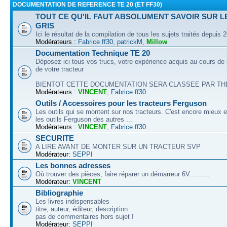
DOCUMENTATION DE REFERENCE TE 20 (ET FF30)
TOUT CE QU'IL FAUT ABSOLUMENT SAVOIR SUR L
GRIS
Ici le résultat de la compilation de tous les sujets traités depuis 
Modérateurs :
Fabrice ff30
,
patrickM
,
Millow
Documentation Technique TE 20
Déposez ici tous vos trucs, votre expérience acquis au cours de l
de votre tracteur
BIENTOT CETTE DOCUMENTATION SERA CLASSEE PAR THEM
Modérateurs :
VINCENT
,
Fabrice ff30
Outils / Accessoires pour les tracteurs Ferguson
Les outils qui se montent sur nos tracteurs. C'est encore mieux e
les outils Ferguson des autres ...
Modérateurs :
VINCENT
,
Fabrice ff30
SECURITE
A LIRE AVANT DE MONTER SUR UN TRACTEUR SVP
Modérateur:
SEPPI
Les bonnes adresses
Où trouver des pièces, faire réparer un démarreur 6V..........
Modérateur:
VINCENT
Bibliographie
Les livres indispensables
titre, auteur, éditeur, description
pas de commentaires hors sujet !
Modérateur:
SEPPI