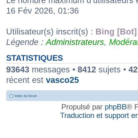
Le nombre maximum d’utilisateurs 
16 Fév 2026, 01:36
Utilisateur(s) inscrit(s) :
Bing [Bot]
Légende :
Administrateurs
,
Modérat
STATISTIQUES
93643
messages •
8412
sujets •
42
récent est
vasco25
Index du forum
Propulsé par
phpBB
® F
Traduction et support en