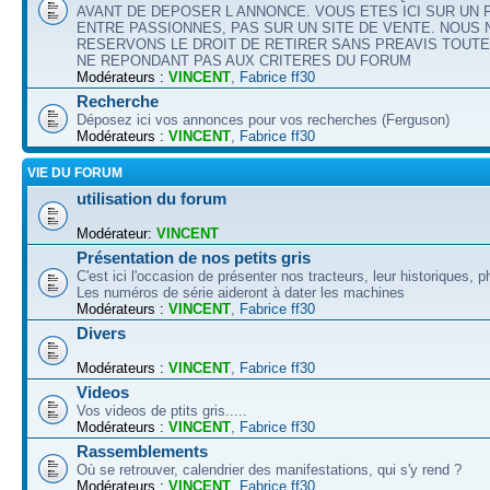
AVANT DE DEPOSER L ANNONCE. VOUS ETES ICI SUR UN
ENTRE PASSIONNES, PAS SUR UN SITE DE VENTE. NOUS
RESERVONS LE DROIT DE RETIRER SANS PREAVIS TOUT
NE REPONDANT PAS AUX CRITERES DU FORUM
Modérateurs :
VINCENT
,
Fabrice ff30
Recherche
Déposez ici vos annonces pour vos recherches (Ferguson)
Modérateurs :
VINCENT
,
Fabrice ff30
VIE DU FORUM
utilisation du forum
Modérateur:
VINCENT
Présentation de nos petits gris
C'est ici l'occasion de présenter nos tracteurs, leur historiques, p
Les numéros de série aideront à dater les machines
Modérateurs :
VINCENT
,
Fabrice ff30
Divers
Modérateurs :
VINCENT
,
Fabrice ff30
Videos
Vos videos de ptits gris.....
Modérateurs :
VINCENT
,
Fabrice ff30
Rassemblements
Où se retrouver, calendrier des manifestations, qui s'y rend ?
Modérateurs :
VINCENT
,
Fabrice ff30