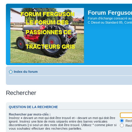
Forum Ferguso
Forum d'échange consacré au 
C Diesel ou Standard 85, Con
Index du forum
Rechercher
QUESTION DE LA RECHERCHE
Rechercher par mots-clés :
Insérez
+
devant un mot qui doit être trouvé et
-
devant un mot qui doit être
Rech
ignoré. Insérez une liste de mots séparés entre des barres verticales
discontinues
|
si seul un des mots doit être trouvé. Utilisez * comme joker si
Rech
vous souhaitez effectuer des recherches partielles.