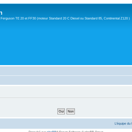
n
Ferguson TE 20 et FF30 (moteur Standard 20 C Diesel ou Standard 85, Continental Z120 )
L’équipe du
Propulsé par
phpBB
® Forum Software © phpBB Group