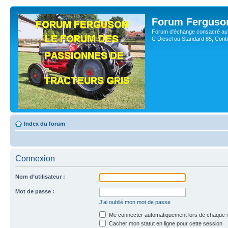
Forum Ferguso
Forum d'échange consacré au 
C Diesel ou Standard 85, Con
Index du forum
Connexion
Nom d’utilisateur :
Mot de passe :
J’ai oublié mon mot de passe
Me connecter automatiquement lors de chaque v
Cacher mon statut en ligne pour cette session